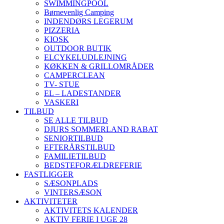
SWIMMINGPOOL
Børnevenlig Camping
INDENDØRS LEGERUM
PIZZERIA
KIOSK
OUTDOOR BUTIK
ELCYKELUDLEJNING
KØKKEN & GRILLOMRÅDER
CAMPERCLEAN
TV- STUE
EL – LADESTANDER
VASKERI
TILBUD
SE ALLE TILBUD
DJURS SOMMERLAND RABAT
SENIORTILBUD
EFTERÅRSTILBUD
FAMILIETILBUD
BEDSTEFORÆLDREFERIE
FASTLIGGER
SÆSONPLADS
VINTERSÆSON
AKTIVITETER
AKTIVITETS KALENDER
AKTIV FERIE I UGE 28