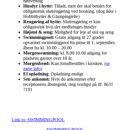
nødvendig
Husdyr i hytte:
Tilladt, men der skal betales for
obligatorisk slutrengøring ved booking. (dog ikke i
Hobbithytter & Glampingtelte)
Rengøring af hytte:
Slutrengøring er kun
obligatorisk hvis der medbringes husdyr
Højstol & seng:
Mulighed for leje af stol og seng
Swimmingpool:
Gratis adgang til 27 grader
opvarmet swimmingpool fra pinse til 1. september,
åbent fra kl. 10.00 – 20.00
Morgensvømning:
kl. 8.00 10.00 adgang for
pladsens gæster over 18 år.
Morgenbrød:
Kan forudbestilles i kiosken. (
se
mere info
)
El opladning
: Opladning muligt
Sen ankomst:
Hvis du ankommer efter
receptionens åbningstid, ring venligst på tlf. 8631
7191
Link to: SWIMMINGPOOL
SWIMMINGPOOL