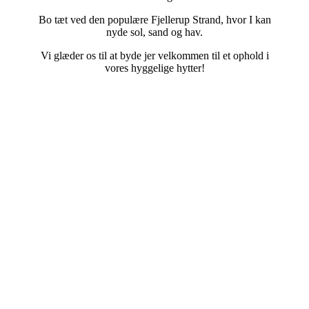
Bo tæt ved den populære Fjellerup Strand, hvor I kan
nyde sol, sand og hav.
Vi glæder os til at byde jer velkommen til et ophold i
vores hyggelige hytter!
15 M2 CAMPINGHYTTE M/ TOILET TIL 2
VOKSNE & 2 BØRN
25 M2 FAMILIEHYTTE M/ TOILET TIL 4
PERSONER
30 M2 LUKSUSHYTTE M/TOILET & BAD, TIL 5
PERSONER