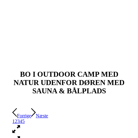
HOBBITHYTTE U/TOILET TIL 2 VOKSNE & 2
BØRN
LUFTTELT M/ FELTSENGE TIL 3 PERSONER
BO I OUTDOOR CAMP MED
NATUR UDENFOR DØREN MED
SAUNA & BÅLPLADS
Forrige
Næste
1
2
3
4
5