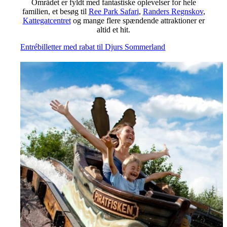
Området er fyldt med fantastiske oplevelser for hele
familien, et besøg til
Ree Park Safari
,
Randers Regnskov
,
Kattegatcentret
og mange flere spændende attraktioner er
altid et hit.
Entrébilletter med rabat til Djurs Sommerland