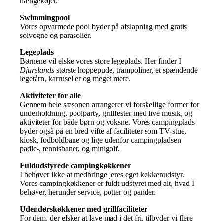
hængekøjer.
Swimmingpool
Vores opvarmede pool byder på afslapning med gratis
solvogne og parasoller.
Legeplads
Børnene vil elske vores store legeplads. Her finder I
Djurslands
største hoppepude, trampoliner, et spændende
legetårn, karruseller og meget mere.
Aktiviteter for alle
Gennem hele sæsonen arrangerer vi forskellige former for
underholdning, poolparty, grillfester med live musik, og
aktiviteter for både børn og voksne. Vores campingplads
byder også på en bred vifte af faciliteter som TV-stue,
kiosk, fodboldbane og lige udenfor campingpladsen
padle-, tennisbaner, og minigolf.
Fuldudstyrede campingkøkkener
I behøver ikke at medbringe jeres eget køkkenudstyr.
Vores campingkøkkener er fuldt udstyret med alt, hvad I
behøver, herunder service, potter og pander.
Udendørskøkkener med grillfaciliteter
For dem, der elsker at lave mad i det fri, tilbyder vi flere