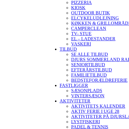
PIZZERIA
KIOSK
OUTDOOR BUTIK
ELCYKELUDLEJNING
KØKKEN & GRILLOMRÅD
CAMPERCLEAN
TV- STUE
EL – LADESTANDER
VASKERI
TILBUD
SE ALLE TILBUD
DJURS SOMMERLAND RA
SENIORTILBUD
EFTERÅRSTILBUD
FAMILIETILBUD
BEDSTEFORÆLDREFERIE
FASTLIGGER
SÆSONPLADS
VINTERSÆSON
AKTIVITETER
AKTIVITETS KALENDER
AKTIV FERIE I UGE 28
AKTIVITETER PÅ DJURS
LYSTFISKERI
PADEL & TENNIS