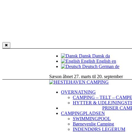
✖
Dansk
Dansk
da
English
English
en
Deutsch
German
de
Sæson åbnet 27. marts til 20. september
OVERNATNING
CAMPING – TELT – CAMP
HYTTER & UDLEJNINGST
PRISER CAM
CAMPINGPLADSEN
SWIMMINGPOOL
Børnevenlig Camping
INDENDØRS LEGERUM