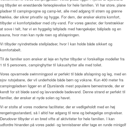
og tilbyder en enestående ferieoplevelse for hele familien. Vi har store, plane
pladser til campingvogne og camp-let, alle med adgang til strøm og grønne
hække, der sikrer privatliv og hygge. For dem, der ønsker ekstra komfort,
tilbyder vi komfortpladser med city-vand. For vores gæster, der foretrækker
at sove i telt, har vi en hyggelig teltplads med hængekøjer, bålplads og en
sauna, hvor man kan nyde roen og afslapningen.
Vi tilbyder nyindrettede stellpladser, hvor I kan holde både sikkert og
komfortabelt.
Til de familier som ønsker at leje en hytter tilbyder vi forskellige modeller fra
1 til 5 personers, campinghytter til luksushytter alle med toilet.
Vores opvarmede swimmingpool er perfekt til både afslapning og leg, med en
sjov rutsjebane, der vil underholde både børn og voksne. Kun 400 meter fra
campingpladsen ligger en af Djurslands mest populære børnestrande, der er
kendt for sit bløde sand og lavvandede badevand. Denne strand er perfekt til
familier, der ønsker at nyde solen og havet.
Vi er stolte af vores moderne faciliteter, der er vedligeholdt med en høj
rengøringsstandard, så I altid har adgang til rene og behagelige omgivelser.
Derudover tilbyder vi en bred vifte af aktiviteter for hele familien. I kan
udfordre hinanden på vores padel- og tennisbaner eller tage en runde minigolf