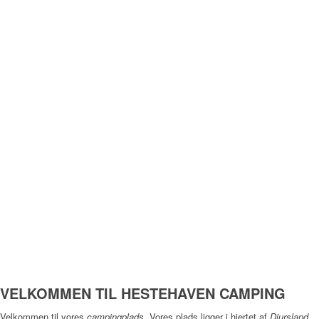
VELKOMMEN TIL HESTEHAVEN CAMPING
Velkommen til vores
campingplads
. Vores plads ligger i hjertet af
Djursland