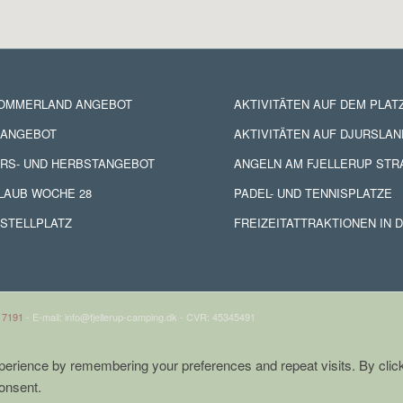
SOMMERLAND ANGEBOT
AKTIVITÄTEN AUF DEM PLAT
NANGEBOT
AKTIVITÄTEN AUF DJURSLAN
RS- UND HERBSTANGEBOT
ANGELN AM FJELLERUP STR
LAUB WOCHE 28
PADEL- UND TENNISPLATZE
STELLPLATZ
FREIZEITATTRAKTIONEN IN 
 7191
- E-mail: info@fjellerup-camping.dk - CVR: 45345491
erience by remembering your preferences and repeat visits. By click
onsent.