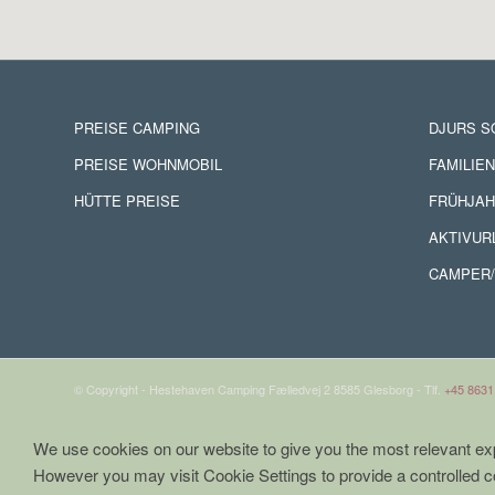
PREISE CAMPING
DJURS 
PREISE WOHNMOBIL
FAMILIE
HÜTTE PREISE
FRÜHJAH
AKTIVUR
CAMPER/
© Copyright - Hestehaven Camping Fælledvej 2 8585 Glesborg - Tlf.
+45 8631
We use cookies on our website to give you the most relevant exp
However you may visit Cookie Settings to provide a controlled c