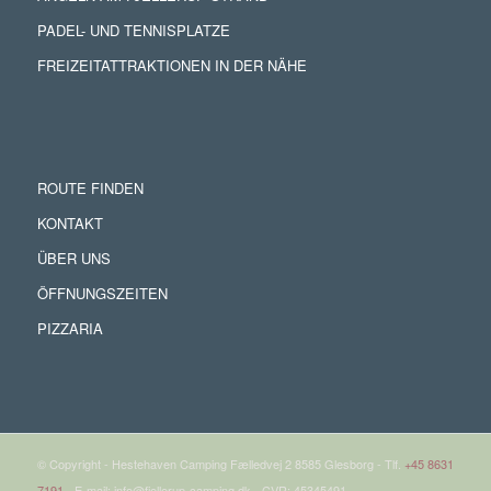
PADEL- UND TENNISPLATZE
FREIZEITATTRAKTIONEN IN DER NÄHE
ROUTE FINDEN
KONTAKT
ÜBER UNS
ÖFFNUNGSZEITEN
PIZZARIA
© Copyright - Hestehaven Camping Fælledvej 2 8585 Glesborg - Tlf.
+45 8631
7191
- E-mail: info@fjellerup-camping.dk - CVR: 45345491