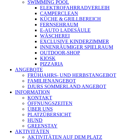
SWIMMING POOL
ELEKTROFAHRRADVERLEIH
CAMPERCLEAN
KÜCHE & GRILLBEREICH
FERNSEHRAUM
E-AUTO LADESÄULE
WÄSCHEREI
EXCLUSIVE KINDERZIMMER
INNENRÄUMIGER SPIELRAUM
OUTDOOR-SHOP
KIOSK
PIZZARIA
ANGEBOTE
FRÜHJAHRS- UND HERBSTANGEBOT
FAMILIENANGEBOT
DJURS SOMMERLAND ANGEBOT
INFORMATION
KONTAKT
ÖFFNUNGSZEITEN
ÜBER UNS
PLATZÜBERSICHT
HUND
GREENSTAY
AKTIVITÄTEN
AKTIVITÄTEN AUF DEM PLATZ