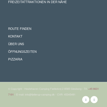
FREIZEITATTRAKTIONEN IN DER NÄHE
ROUTE FINDEN
KONTAKT
ÜBER UNS
ÖFFNUNGSZEITEN
PIZZARIA
© Copyright - Hestehaven Camping Fælledvej 2 8585 Glesborg - Tlf.
+45 8631
7191
- E-mail: info@fjellerup-camping.dk - CVR: 45345491