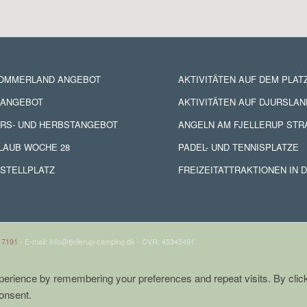
SOMMERLAND ANGEBOT
AKTIVITÄTEN AUF DEM PLAT
NANGEBOT
AKTIVITÄTEN AUF DJURSLAN
RS- UND HERBSTANGEBOT
ANGELN AM FJELLERUP STR
LAUB WOCHE 28
PADEL- UND TENNISPLATZE
STELLPLATZ
FREIZEITATTRAKTIONEN IN 
 7191
- E-mail: info@fjellerup-camping.dk - CVR: 45345491
erience by remembering your preferences and repeat visits. By click
onsent.