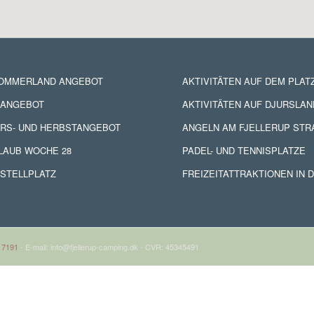
SOMMERLAND ANGEBOT
AKTIVITÄTEN AUF DEM PLAT
NANGEBOT
AKTIVITÄTEN AUF DJURSLAN
RS- UND HERBSTANGEBOT
ANGELN AM FJELLERUP STR
LAUB WOCHE 28
PADEL- UND TENNISPLATZE
STELLPLATZ
FREIZEITATTRAKTIONEN IN 
 7191
- E-mail: info@fjellerup-camping.dk - CVR: 45345491