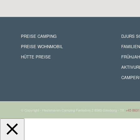
PREISE CAMPING
DJURS 
PREISE WOHNMOBIL
FAMILIE
HÜTTE PREISE
FRÜHJAH
AKTIVUR
CAMPER/
© Copyright - Hestehaven Camping Fælledvej 2 8585 Glesborg - Tlf.
+45 8631