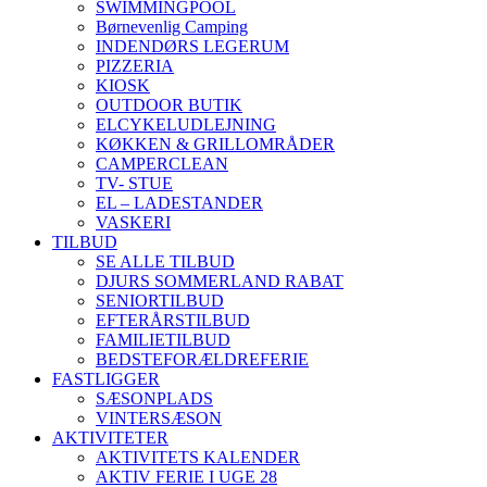
SWIMMINGPOOL
Børnevenlig Camping
INDENDØRS LEGERUM
PIZZERIA
KIOSK
OUTDOOR BUTIK
ELCYKELUDLEJNING
KØKKEN & GRILLOMRÅDER
CAMPERCLEAN
TV- STUE
EL – LADESTANDER
VASKERI
TILBUD
SE ALLE TILBUD
DJURS SOMMERLAND RABAT
SENIORTILBUD
EFTERÅRSTILBUD
FAMILIETILBUD
BEDSTEFORÆLDREFERIE
FASTLIGGER
SÆSONPLADS
VINTERSÆSON
AKTIVITETER
AKTIVITETS KALENDER
AKTIV FERIE I UGE 28