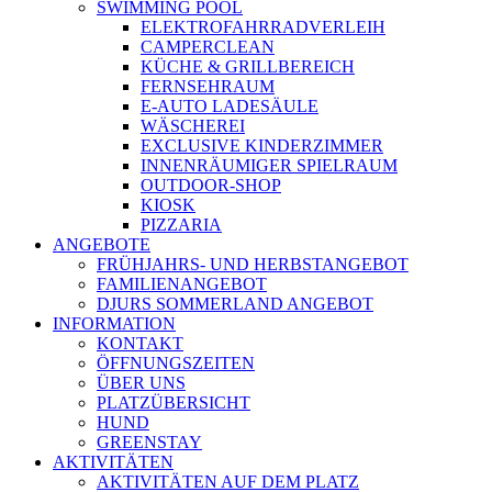
SWIMMING POOL
ELEKTROFAHRRADVERLEIH
CAMPERCLEAN
KÜCHE & GRILLBEREICH
FERNSEHRAUM
E-AUTO LADESÄULE
WÄSCHEREI
EXCLUSIVE KINDERZIMMER
INNENRÄUMIGER SPIELRAUM
OUTDOOR-SHOP
KIOSK
PIZZARIA
ANGEBOTE
FRÜHJAHRS- UND HERBSTANGEBOT
FAMILIENANGEBOT
DJURS SOMMERLAND ANGEBOT
INFORMATION
KONTAKT
ÖFFNUNGSZEITEN
ÜBER UNS
PLATZÜBERSICHT
HUND
GREENSTAY
AKTIVITÄTEN
AKTIVITÄTEN AUF DEM PLATZ