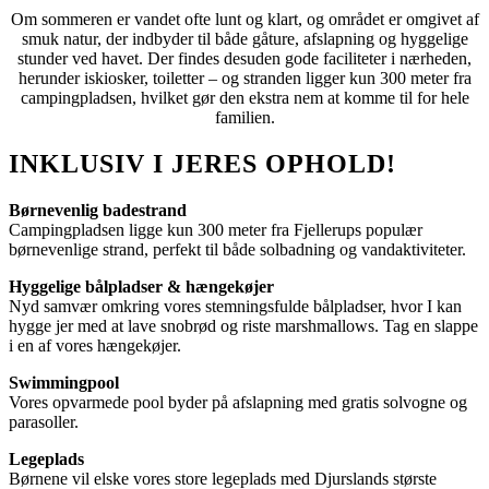
Om sommeren er vandet ofte lunt og klart, og området er omgivet af
smuk natur, der indbyder til både gåture, afslapning og hyggelige
stunder ved havet. Der findes desuden gode faciliteter i nærheden,
herunder iskiosker, toiletter – og stranden ligger kun 300 meter fra
campingpladsen, hvilket gør den ekstra nem at komme til for hele
familien.
INKLUSIV I JERES OPHOLD!
Børnevenlig badestrand
Campingpladsen ligge kun 300 meter fra Fjellerups populær
børnevenlige strand, perfekt til både solbadning og vandaktiviteter.
Hyggelige bålpladser & hængekøjer
Nyd samvær omkring vores stemningsfulde bålpladser, hvor I kan
hygge jer med at lave snobrød og riste marshmallows. Tag en slappe
i en af vores hængekøjer.
Swimmingpool
Vores opvarmede pool byder på afslapning med gratis solvogne og
parasoller.
Legeplads
Børnene vil elske vores store legeplads med Djurslands største