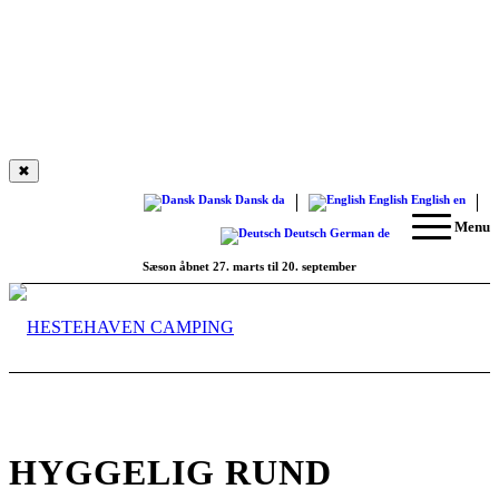
✖
Dansk
Dansk
da
English
English
en
Menu
Deutsch
German
de
Sæson åbnet 27. marts til 20. september
HYGGELIG RUND