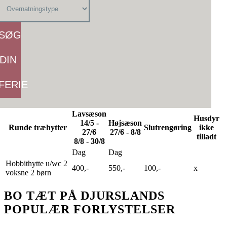
SØG
DIN
FERIE
Lavsæson
Husdyr
14/5 -
Højsæson
Runde træhytter
Slutrengøring
ikke
27/6
27/6 - 8/8
tilladt
8/8 - 30/8
Dag
Dag
Hobbithytte u/wc 2
400,-
550,-
100,-
x
voksne 2 børn
BO TÆT PÅ DJURSLANDS
POPULÆR FORLYSTELSER