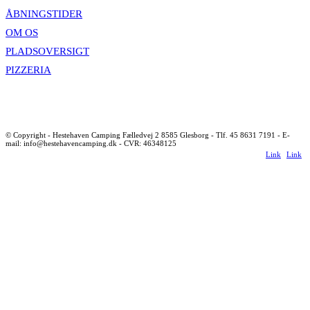
ÅBNINGSTIDER
OM OS
PLADSOVERSIGT
PIZZERIA
© Copyright - Hestehaven Camping Fælledvej 2 8585 Glesborg - Tlf. 45 8631 7191 - E-
mail: info@hestehavencamping.dk - CVR: 46348125
Link
Link
to
to
Facebook
Instagr