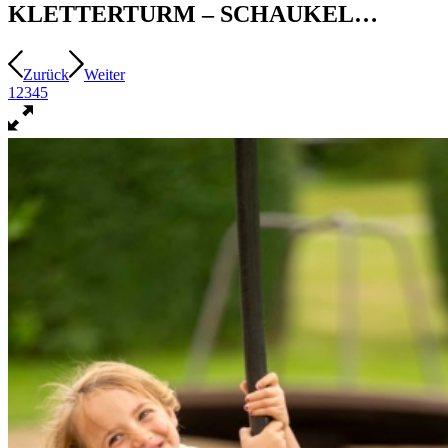
KLETTERTURM – SCHAUKEL…
Zurück
Weiter
1
2
3
4
5