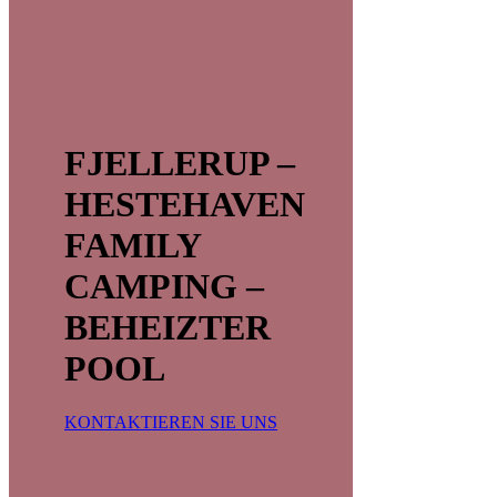
FJELLERUP –
HESTEHAVEN
FAMILY
CAMPING –
BEHEIZTER
POOL
KONTAKTIEREN SIE UNS