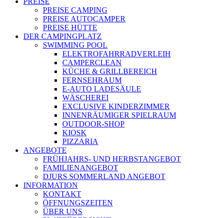
PREISE
PREISE CAMPING
PREISE AUTOCAMPER
PREISE HÜTTE
DER CAMPINGPLATZ
SWIMMING POOL
ELEKTROFAHRRADVERLEIH
CAMPERCLEAN
KÜCHE & GRILLBEREICH
FERNSEHRAUM
E-AUTO LADESÄULE
WÄSCHEREI
EXCLUSIVE KINDERZIMMER
INNENRÄUMIGER SPIELRAUM
OUTDOOR-SHOP
KIOSK
PIZZARIA
ANGEBOTE
FRÜHJAHRS- UND HERBSTANGEBOT
FAMILIENANGEBOT
DJURS SOMMERLAND ANGEBOT
INFORMATION
KONTAKT
ÖFFNUNGSZEITEN
ÜBER UNS